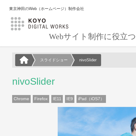
東京神田のWeb（ホームページ）制作会社
Webサイト制作に役立つH
スライドショー
nivoSlider
nivoSlider
Chrome
Firefox
IE11
IE9
iPad（iOS7）