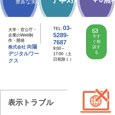
豊富な実績
03-
TEL:
大学・官公庁・
5289-
企業のWeb制
今す
作・開発
7687
ぐ相
向陽
談す
株式会社
9:00～
る
デジタルワー
17:00（土
日祝除く）
クス
表示トラブル