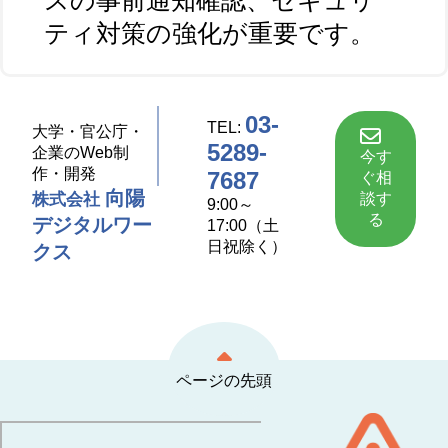
スの事前通知確認、セキュリ
ティ対策の強化が重要です。
03-
TEL:
大学・官公庁・
5289-
企業のWeb制
今す
作・開発
7687
ぐ相
向陽
談す
株式会社
9:00～
る
デジタルワー
17:00（土
日祝除く）
クス
ページの先頭