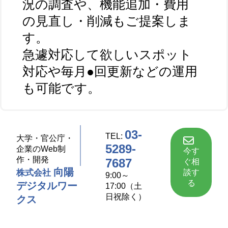
況の調査や、機能追加・費用
の見直し・削減もご提案しま
す。
急遽対応して欲しいスポット
対応や毎月●回更新などの運用
も可能です。
03-
TEL:
大学・官公庁・
5289-
企業のWeb制
今す
作・開発
7687
ぐ相
向陽
談す
株式会社
9:00～
る
デジタルワー
17:00（土
日祝除く）
クス