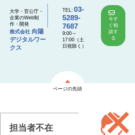
03-
TEL:
大学・官公庁・
5289-
企業のWeb制
今す
作・開発
7687
ぐ相
向陽
談す
株式会社
9:00～
る
デジタルワー
17:00（土
日祝除く）
クス
ページの先頭
担当者不在