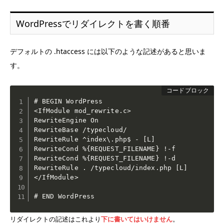
WordPressでリダイレクトを書く順番
デフォルトの .htaccess には以下のような記述があると思いま
す。
# BEGIN WordPress

<IfModule mod_rewrite.c>

RewriteEngine On

RewriteBase /typecloud/

RewriteRule ^index\.php$ - [L]

RewriteCond %{REQUEST_FILENAME} !-f

RewriteCond %{REQUEST_FILENAME} !-d

RewriteRule . /typecloud/index.php [L]

</IfModule>

# END WordPress
リダイレクトの記述はこれより
下に書いてはいけません
。