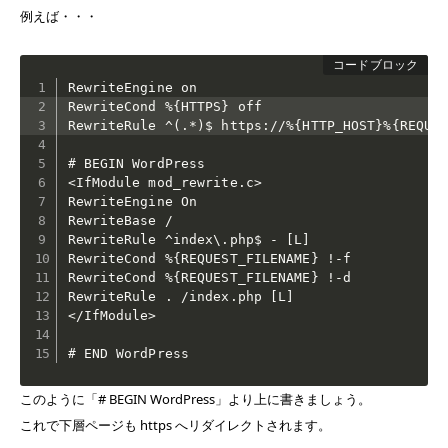
例えば・・・
RewriteEngine on

RewriteCond %{HTTPS} off

RewriteRule ^(.*)$ https://%{HTTP_HOST}%{REQUES
# BEGIN WordPress

<IfModule mod_rewrite.c>

RewriteEngine On

RewriteBase /

RewriteRule ^index\.php$ - [L]

RewriteCond %{REQUEST_FILENAME} !-f

RewriteCond %{REQUEST_FILENAME} !-d

RewriteRule . /index.php [L]

</IfModule>

# END WordPress
このように「# BEGIN WordPress」より上に書きましょう。
これで下層ページも https へリダイレクトされます。